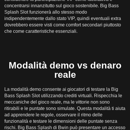
concentrarsi innanzitutto sul gioco sostenibile. Big Bass
Splash Slot funzionerà allo stesso modo
indipendentemente dallo stato VIP, quindi eventuali extra
dovrebbero essere visti come comfort secondari piuttosto
che come caratteristiche essenziali.
Modalità demo vs denaro
reale
La modalità demo consente ai giocatori di testare la Big
Bass Splash Slot utilizzando crediti virtuali. Rispecchia le
meccaniche del gioco reale, ma le vittorie non sono
ritirabili e le puntate sono simulate. Questa modalità ti aiuta
ad apprendere le regole, osservare il ritmo delle
funzionalità e testare le dimensioni delle puntate senza
rischi. Big Bass Splash di Bwin può presentare un accesso