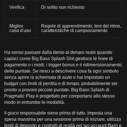
Verifica
Di solito non richiesto
Miglior
Regole di apprendimento, test del ritmo,
caso d'uso
caratteristiche di campionamento
Ha senso passare dalla demo al denaro reale quando
capisci come Big Bass Splash Slot gestisce le linee di
pagamento o i modi, i trigger bonus e il ridimensionamento
delle puntate. Se riesci a descrivere cosa fa ogni simbolo
senza aprire la schermata di aiuto e hai impostato un
budget con limiti di perdita e di tempo, probabilmente sei
pronto a provare piccole puntate. Big Bass Splash di
Pragmatic Play è progettato per comportarsi allo stesso
modo in entrambe le modalità.
Il gioco responsabile viene prima di tutto. Imposta una
spesa massima per una sessione prima di iniziare, utilizza
limiti di deposito e controlli di realtà nel tuo account Bwin e