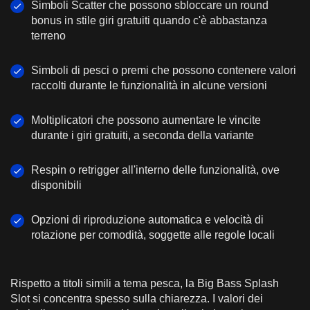
Simboli Scatter che possono sbloccare un round
bonus in stile giri gratuiti quando c'è abbastanza
terreno
Simboli di pesci o premi che possono contenere valori
raccolti durante le funzionalità in alcune versioni
Moltiplicatori che possono aumentare le vincite
durante i giri gratuiti, a seconda della variante
Respin o retrigger all'interno delle funzionalità, ove
disponibili
Opzioni di riproduzione automatica e velocità di
rotazione per comodità, soggette alle regole locali
Rispetto a titoli simili a tema pesca, la Big Bass Splash
Slot si concentra spesso sulla chiarezza. I valori dei