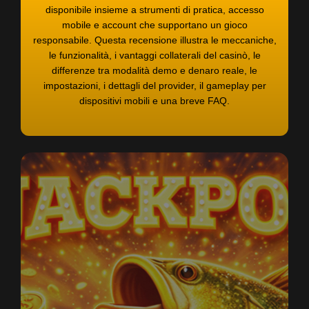
disponibile insieme a strumenti di pratica, accesso
mobile e account che supportano un gioco
responsabile. Questa recensione illustra le meccaniche,
le funzionalità, i vantaggi collaterali del casinò, le
differenze tra modalità demo e denaro reale, le
impostazioni, i dettagli del provider, il gameplay per
dispositivi mobili e una breve FAQ.