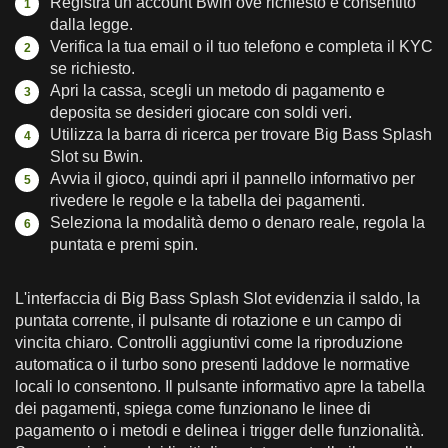
Registra un account Bwin ove richiesto e consentito
dalla legge.
Verifica la tua email o il tuo telefono e completa il KYC
se richiesto.
Apri la cassa, scegli un metodo di pagamento e
deposita se desideri giocare con soldi veri.
Utilizza la barra di ricerca per trovare Big Bass Splash
Slot su Bwin.
Avvia il gioco, quindi apri il pannello informativo per
rivedere le regole e la tabella dei pagamenti.
Seleziona la modalità demo o denaro reale, regola la
puntata e premi spin.
L'interfaccia di Big Bass Splash Slot evidenzia il saldo, la
puntata corrente, il pulsante di rotazione e un campo di
vincita chiaro. Controlli aggiuntivi come la riproduzione
automatica o il turbo sono presenti laddove le normative
locali lo consentono. Il pulsante informativo apre la tabella
dei pagamenti, spiega come funzionano le linee di
pagamento o i metodi e delinea i trigger delle funzionalità.