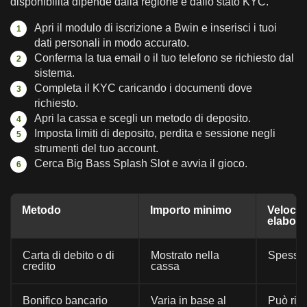
disponibilità dipende dalla regione e dallo stato KYC.
Apri il modulo di iscrizione a Bwin e inserisci i tuoi
dati personali in modo accurato.
Conferma la tua email o il tuo telefono se richiesto dal
sistema.
Completa il KYC caricando i documenti dove
richiesto.
Apri la cassa e scegli un metodo di deposito.
Imposta limiti di deposito, perdita e sessione negli
strumenti del tuo account.
Cerca Big Bass Splash Slot e avvia il gioco.
Metodo
Importo minimo
Velocità
elabora
Carta di debito o di
Mostrato nella
Spesso 
credito
cassa
Bonifico bancario
Varia in base al
Può ric