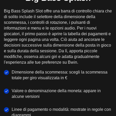
Big Bass Splash Slot offre una barra di controllo chiara che
di solito include il selettore della dimensione della
scommessa, i controlli di rotazione, i pulsanti di
informazioni e menu e le opzioni audio. Per i nuovi
giocatori, il primo passo è aprire la tabella dei pagamenti e
leggere ogni pagina una volta. Ciò aiuta ad ancorare le
decisioni successive sulla dimensione della posta in gioco
e sulla durata della sessione. Da lì, apporta piccole
modifiche, osserva alcuni giri e adatta gradualmente
l'esperienza alle tue preferenze su Bwin.
Dimensione della scommessa: scegli la scommessa
totale per giro visualizzata in €
Valore o denominazione della moneta: appare in
alcune versioni
Linee di pagamento o modalità: mostrate in regole con
diagrammi