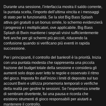
Durante una sessione, l'interfaccia mostra il saldo corrente,
la puntata scelta, l'importo dell'ultima vincita e i messaggi
di stato per le funzionalità. Se la slot Big Bass Splash
attiva giri gratuiti o un bonus simile, lo schermo evidenzierà
i progressi e i moltiplicatori, ove applicabile. Big Bass
Splash di Bwin mantiene i segnali visivi sufficientemente
forti anche per gli schermi più piccoli, riducendo la
confusione quando si verificano più eventi in rapida
successione.
Per i principianti, il controllo del bankroll è la priorità. Inizia
con una puntata modesta che rappresenta una piccola
frazione del budget totale della sessione e considera gli
aumenti solo dopo aver letto le regole e osservato il ritmo
del gioco. Imposta fin dall'inizio i limiti di deposito sul tuo
account Bwin e utilizza promemoria temporali o verifiche
della realtà per gestire le sessioni. Se l'esperienza smette
di sembrare divertente, fai una pausa e ricorda che
esistono strumenti di gioco responsabili per aiutarti a
mantenere il controllo.