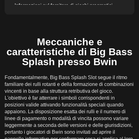
Informazioni sul fornitore di giochi pragmatici
Registrazione e depositi Bwin
Combinazioni vincenti e pagamenti
Suonare Big Bass Splash su dispositivi mobili
Meccaniche e
FAQ
caratteristiche di Big Bass
Splash presso Bwin
Fondamentalmente, Big Bass Splash Slot segue il ritmo
familiare dei rulli rotanti e della formazione di combinazioni
vincenti in base alla struttura retributiva del gioco.
L'obiettivo è far atterrare i simboli corrispondenti in
posizioni valide attivando funzionalità speciali quando
appaiono. La disposizione esatta dei rulli e il numero di
linee di pagamento o modalità di vincita possono variare
leggermente a seconda delle versioni e delle giurisdizioni,
pertanto i giocatori di Bwin sono invitati ad aprire il
pannello informativo per confermare cosa si applica al loro