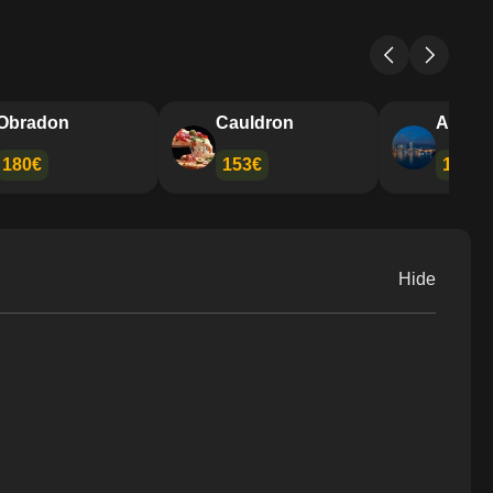
Pisegna
Obradon
Cauld
100€
180€
153€
Hide