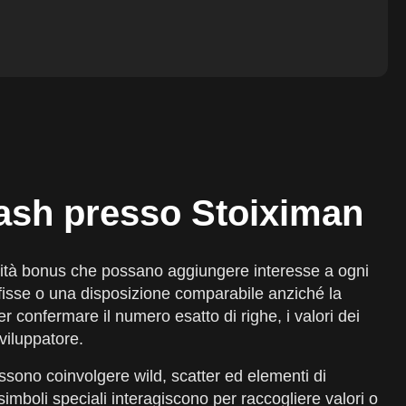
lash presso Stoiximan
onalità bonus che possano aggiungere interesse a ogni
ee fisse o una disposizione comparabile anziché la
per confermare il numero esatto di righe, i valori dei
sviluppatore.
possono coinvolgere wild, scatter ed elementi di
 simboli speciali interagiscono per raccogliere valori o