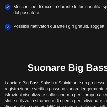
Meccaniche di raccolta durante le funzionalità, s
del pescatore
Possibili riattivatori durante i giri gratuiti, soggett
Suonare Big Bass
Lanciare Big Bass Splash a Stoiximan è un processo pr
registrazione e verifica possono variare leggermente 
istruzioni visualizzate sullo schermo per il proprio acc
slot e utilizza lo strumento di ricerca per individuare 
disponibile, e una modalità con denaro reale una volta c