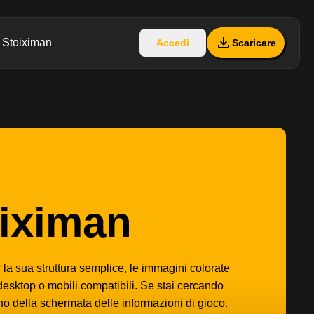
Stoiximan
Accedi
Scaricare
oiximan
la sua struttura semplice, le immagini colorate
desktop o mobili compatibili. Se stai cercando
rno della schermata delle informazioni di gioco.