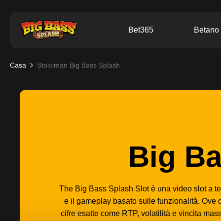
Bet365
Betano
Casa
Stoiximan Big Bass Splash
Big Ba
The Big Bass Splash Slot è una video slot a te
e il gameplay basato sulle funzionalità. Ove 
cifre esatte come RTP, volatilità e vincita mas