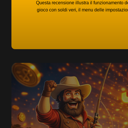
Questa recensione illustra il funzionamento del
gioco con soldi veri, il menu delle impostazio